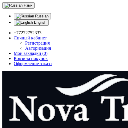
Язык
Russian
English
+77272752333
Личный кабинет
Регистрация
Авторизация
Мои закладки (0)
Корзина покупок
Оформление заказа