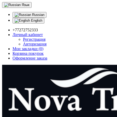
Язык
Russian
English
+77272752333
Личный кабинет
Регистрация
Авторизация
Мои закладки (0)
Корзина покупок
Оформление заказа